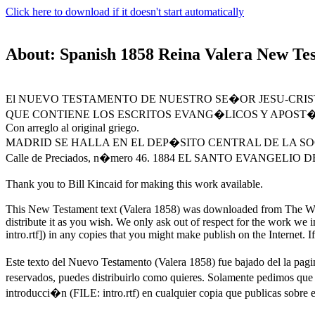
Click here to download if it doesn't start automatically
About: Spanish 1858 Reina Valera New Te
El NUEVO TESTAMENTO DE NUESTRO SE�OR JESU-CRI
QUE CONTIENE LOS ESCRITOS EVANG�LICOS Y APOST�
Con arreglo al original griego.
MADRID SE HALLA EN EL DEP�SITO CENTRAL DE LA SOC
Calle de Preciados, n�mero 46. 1884 EL SANTO EVANGE
Thank you to Bill Kincaid for making this work available.
This New Testament text (Valera 1858) was downloaded from The Word
distribute it as you wish. We only ask out of respect for the work we in
intro.rtf]) in any copies that you might make publish on the Internet
Este texto del Nuevo Testamento (Valera 1858) fue bajado del la pag
reservados, puedes distribuirlo como quieres. Solamente pedimos que p
introducci�n (FILE: intro.rtf) en cualquier copia que publicas sobre e