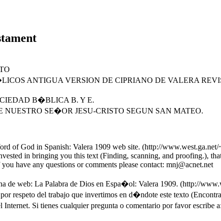
stament
STO
LICOS ANTIGUA VERSION DE CIPRIANO DE VALERA REV
IEDAD B�BLICA B. Y E.
LIO DE NUESTRO SE�OR JESU-CRISTO SEGUN SAN MATEO.
 of God in Spanish: Valera 1909 web site. (http://www.west.ga.net/~F
vested in bringing you this text (Finding, scanning, and proofing.), that
. If you have any questions or comments please contact: mnj@acnet.net
ina de web: La Palabra de Dios en Espa�ol: Valera 1909. (http://www.
or respeto del trabajo que invertimos en d�ndote este texto (Encontrand
l Internet. Si tienes cualquier pregunta o comentario por favor escribe 