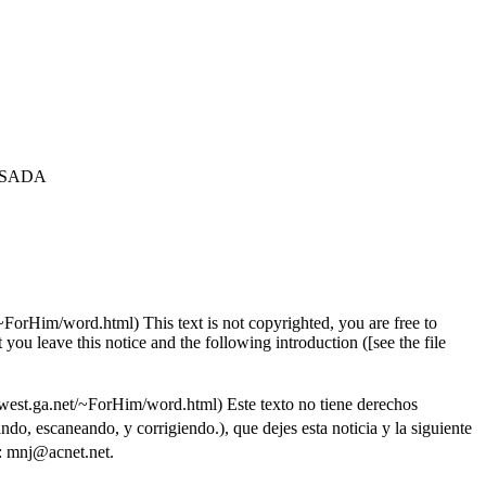
ISADA
orHim/word.html) This text is not copyrighted, you are free to
 you leave this notice and the following introduction ([see the file
west.ga.net/~ForHim/word.html) Este texto no tiene derechos
o, escaneando, y corrigiendo.), que dejes esta noticia y la siguiente
a: mnj@acnet.net.