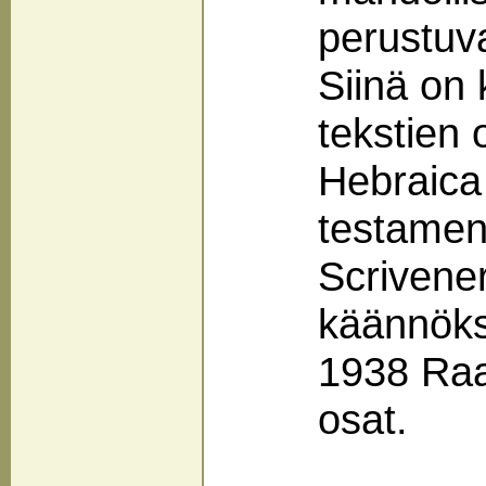
perustuv
Siinä on
tekstien 
Hebraica
testament
Scrivener
käännök
1938 Raa
osat.