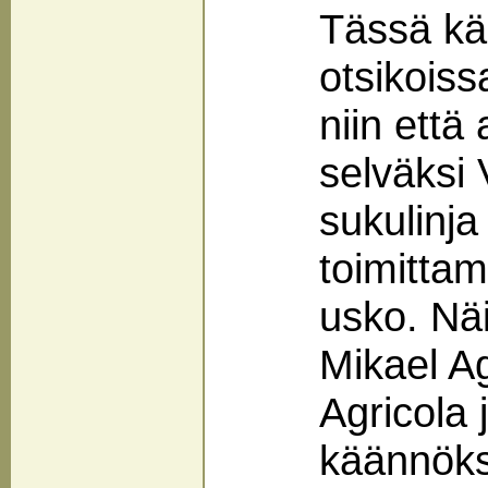
Tässä k
otsikoiss
niin että 
selväksi
sukulinja
toimittam
usko. Nä
Mikael Ag
Agricola 
käännök