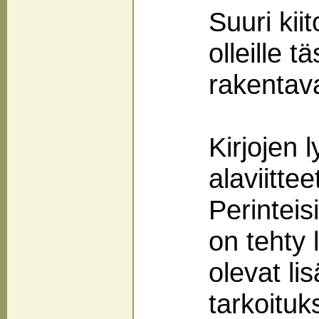
Suuri kii
olleille t
rakentav
Kirjojen 
alaviitte
Perinteisi
on tehty 
olevat li
tarkoituk