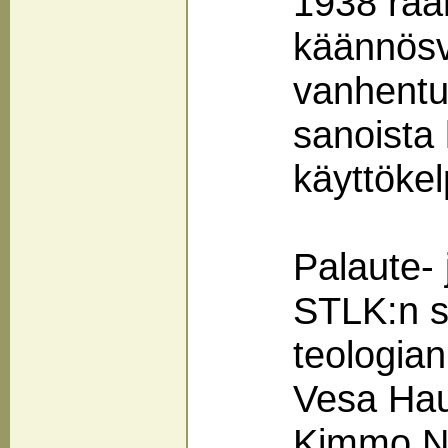
1938 raa
käännösvi
vanhentum
sanoista 
käyttökel
Palaute-
STLK:n s
teologia
Vesa Hau
Kimmo Nä