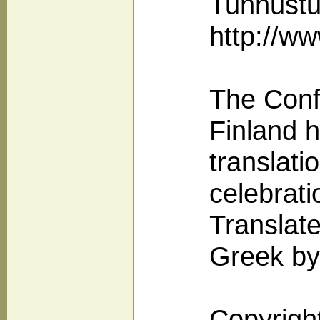
Tunnustuk
http://ww
The Conf
Finland h
translati
celebrati
Translat
Greek by
Copyrigh