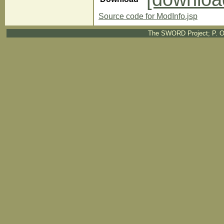
Source code for ModInfo.jsp
The SWORD Project; P. O