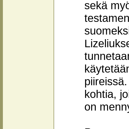
sekä myö
testamen
suomeksi
Lizeliuk
tunnetaan
käytetää
piireissä
kohtia, 
on menny