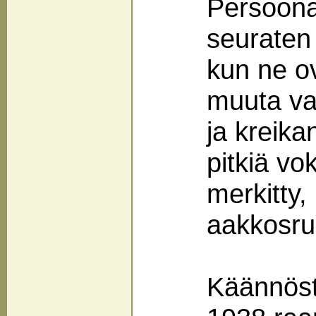
Persoona
seuraten 
kun ne ov
muuta vaa
ja kreikan
pitkiä vok
merkitty
aakkosru
Käännöst