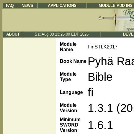
FAQ
NEWS
APPLICATIONS
MODULE ADD-INS
ABOUT
Sat Aug 08 13:26:00 EDT 2026
DEVE
Module
FinSTLK2017
Name
Pyhä Ra
Book Name
Bible
Module
Type
fi
Language
1.3.1 (2
Module
Version
Minimum
1.6.1
SWORD
Version