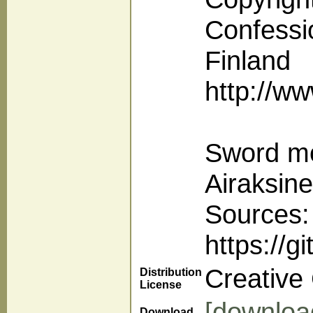
Confessi
Finland
http://ww
Sword m
Airaksine
Sources:
https://g
Creativ
Distribution
License
[downloa
Download