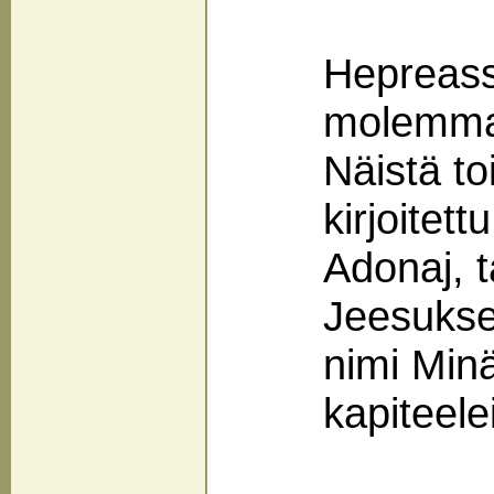
Hepreassa
molemmat
Näistä t
kirjoitett
Adonaj, t
Jeesukse
nimi Minä
kapiteelei