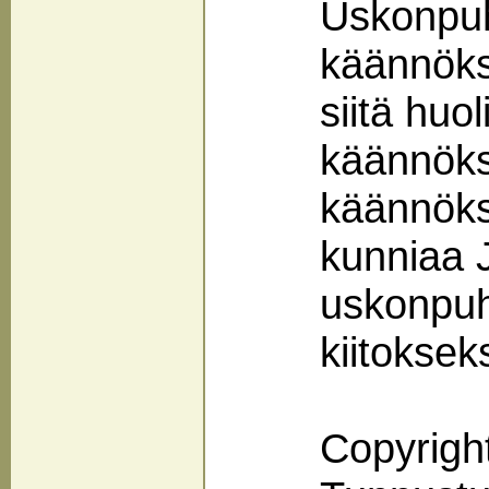
Uskonpuh
käännökse
siitä huo
käännöks
käännök
kunniaa 
uskonpuhd
kiitokseks
Copyrig