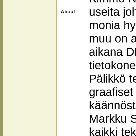
useita joh
About
monia hy
muu on a
aikana DI
tietokon
Pälikkö t
graafiset 
käännösty
Markku S
kaikki te