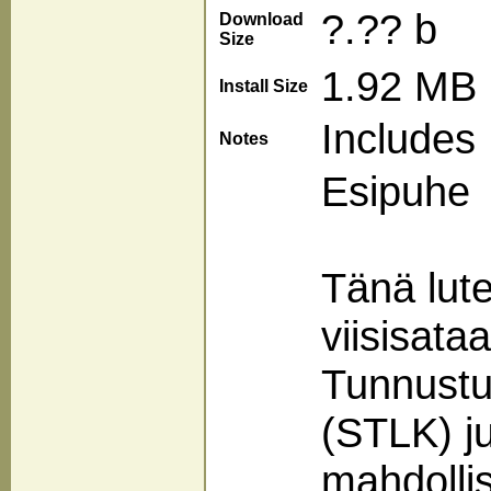
?.?? b
Download
Size
1.92 MB
Install Size
Includes
Notes
Esipuhe
Tänä lut
viisisat
Tunnustuk
(STLK) j
mahdollis