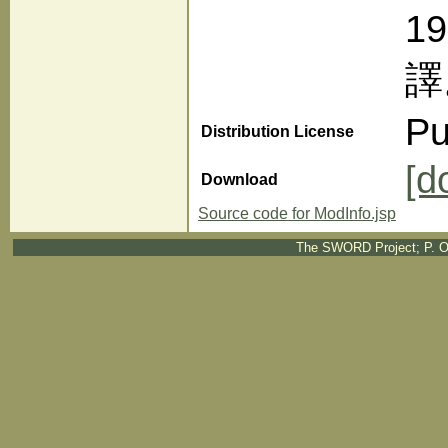
1
譯
Pu
Distribution License
[d
Download
Source code for ModInfo.jsp
The SWORD Project; P. O