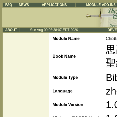
FAQ
NEWS
APPLICATIONS
MODULE ADD-INS
ABOUT
Sun Aug 09 06:38:07 EDT 2026
DEVE
Module Name
ChiS
思
Book Name
聖
Bi
Module Type
zh
Language
1.
Module Version