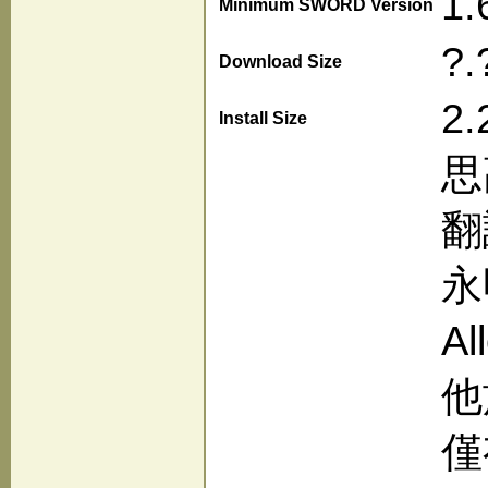
1.
Minimum SWORD Version
?.
Download Size
2.
Install Size
思
翻
永
A
他
僅