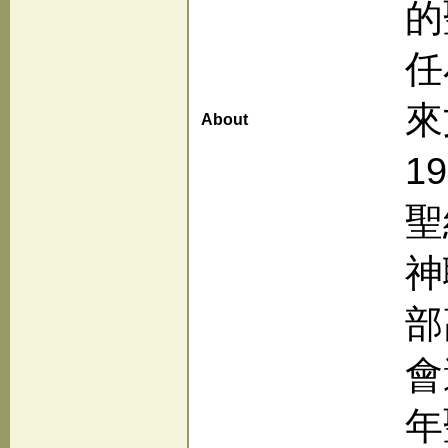
的
任
來
About
1
聖
神
部
會
年